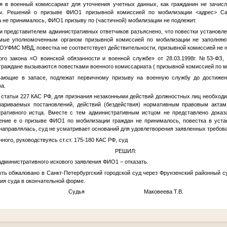
лся в военный комиссариат для уточнения учетных данных, как гражданин не зачис
бы. Решений о призыве
ФИО1
призывной комиссией по мобилизации
<адрес>
Сан
а не принималось,
ФИО1
призыву по (частичной) мобилизации не подлежит.
и представителем административных ответчиков разъяснено, что повестки установ
мые уполномоченным органом призывной комиссией по мобилизации не заполняю
 ОУФМС МВД, повестка не соответствует действительности, призывной комиссией не 
ого закона «О воинской обязанности и военной службе» от 28.03.1998г. №53-ФЗ,
граждане вызываются повестками военного комиссариата ( призывной комиссией по м
вающие в запасе, подлежат первичному призыву на военную службу до достижен
а.
 статьи 227 КАС РФ, для признания незаконными действий должностных лиц необход
спариваемых постановлений, действий (бездействия) нормативным правовым актам
ративного истца. Вместе с тем административным истцом не представлено доказ
шение е о призыве
ФИО1
по мобилизации граждан не принималось, повестка в уст
направлялась, суд не усматривает оснований для удовлетворения заявленных требов
ного, руководствуясь ст.ст. 175-180 КАС РФ, суд
РЕШИЛ:
дминистративного искового заявления
ФИО1
– отказать.
обжаловано в Санкт-Петербургский городской суд через Фрунзенский районный су
ия суда в окончательной форме.
Судья Маковеева Т.В.