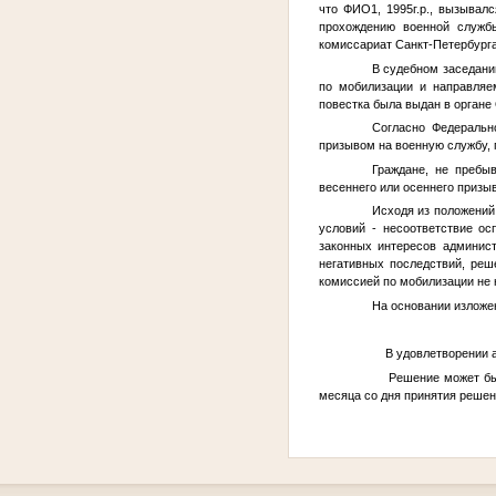
что
ФИО1
, 1995г.р., вызыва
прохождению военной служ
комиссариат Санкт-Петербург
В судебном заседани
по мобилизации и направляе
повестка была выдан в органе
Согласно Федеральн
призывом на военную службу, 
Граждане, не пребы
весеннего или осеннего призыв
Исходя из положений
условий - несоответствие о
законных интересов админист
негативных последствий, ре
комиссией по мобилизации не 
На основании изложен
В удовлетворении а
Решение может быть 
месяца со дня принятия решен