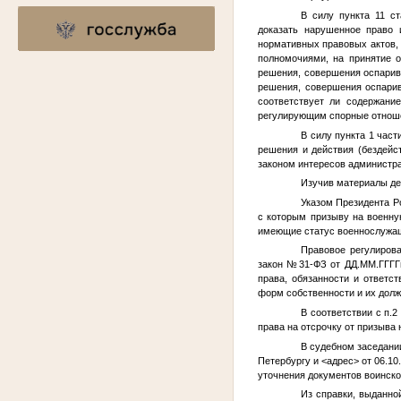
В силу пункта 11 с
доказать нарушенное право 
нормативных правовых актов,
полномочиями, на принятие о
решения, совершения оспарива
решения, совершения оспарив
соответствует ли содержани
регулирующим спорные отнош
В силу пункта 1 час
решения и действия (бездейс
законом интересов администра
Изучив материалы де
Указом Президента Р
с которым призыву на военну
имеющие статус военнослужащ
Правовое регулиров
закон №31-ФЗ от
ДД.ММ.ГГГГ
права, обязанности и ответст
форм собственности и их долж
В соответствии с п.2
права на отсрочку от призыва
В судебном заседани
Петербургу и
<адрес>
от 06.10
уточнения документов воинско
Из справки, выданн