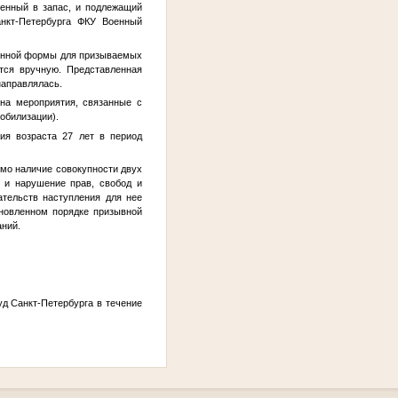
ленный в запас, и подлежащий
кт-Петербурга ФКУ Военный
ленной формы для призываемых
тся вручную. Представленная
направлялась.
 на мероприятия, связанные с
обилизации).
ия возраста 27 лет в период
имо наличие совокупности двух
 и нарушение прав, свобод и
ательств наступления для нее
ановленном порядке призывной
аний.
д Санкт-Петербурга в течение