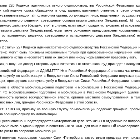
татьи 226 Кодекса административного судопроизводства Российской Федерации ад
и соблюдение срока обращения в суд, административный ответчик в свою очер
 устанавливающих: а) полномочия органа, организации, лица, наделенных государст
спариваемого решения, совершение оспариваемого действия (бездействия); б) по
емого действия (бездействия) в случае, если такой порядок установлен; в) основан
аемого действия (бездействия), если такие основания предусмотрены нормативны
е оспариваемого решения, совершенного оспариваемого действия (бездействия) 
ения.
ти 2 статьи 227 Кодекса административного судопроизводства Российской Федерации
твие) могут быть признаны незаконными только при одновременном нарушении им
тивного истца и несоответствии их закону или иному нормативному правовому акту.
ла, выслушав доводы стороны административных ответчиков, суд приходит к следую
оссийской Федерации от
ДД.ММ.ГГГГ
№
в Российской Федерации объявлена частичная
ю службу по мобилизации в Вооруженные Силы Российской Федерации подлежат гр
их, проходящих военную службу в Вооруженных Силах Российской Федерации по конт
ание в области мобилизационной подготовки и мобилизации в Российской Федерац
г. «О мобилизационной подготовке и мобилизации в Российской Федерации» (Дале
венность органов государственной власти, органов местного самоуправления, а та
ностных лиц, граждан Российской Федерации в этой области.
 ст. 17 ФЗ
№
, призыву на военную службу по мобилизации подлежат граждане, преб
 на военную службу по мобилизации.
и установлено, и подтверждается материалами дела, что
ФИО1
в отделение по вопрос
.2022г. была выдана и вручена повестка СФ
№
-ФМС для явки в военный комиссариат
го учета по вопросам мобилизации.
ой военным комиссаром
<адрес>
Санкт-Петербурга, заместителя председателя приз