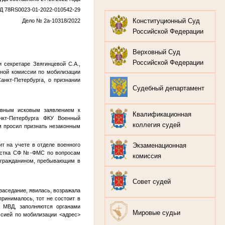
Д 78RS0023-01-2022-010542-29
Конституционный Суд
Дело № 2а-10318/2022
Российской Федерации
Верховный Суд
Российской Федерации
 секретаре Звягинцевой С.А.,
ной комиссии по мобилизации
нкт-Петербурга, о признании
Судебный департамент
тивным исковым заявлением к
Квалификационная
кт-Петербурга ФКУ Военный
коллегия судей
м просил признать незаконным
Экзаменационная
оит на учете в отделе военного
естка СФ
№
-ФМС по вопросам
комиссия
я гражданином, пребывающим в
Совет судей
заседание, явилась, возражала
ринималось, тот не состоит в
е МВД, заполняются органами
Мировые судьи
иссией по мобилизации
<адрес>