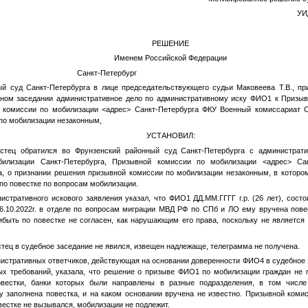
УИ
РЕШЕНИЕ
Именем Российской Федерации
022 года Санкт-Петербург
й суд Санкт-Петербурга в лице председательствующего судьи Маковеева Т.В., при
бном заседании административное дело по административному иску
ФИО1
к Призыв
й комиссии по мобилизации
<адрес>
Санкт-Петербурга ФКУ Военный комиссариат Са
по мобилизации незаконным,
УСТАНОВИЛ:
стец обратился во Фрунзенский районный суд Санкт-Петербурга с администра
илизации Санкт-Петербурга, Призывной комиссии по мобилизации
<адрес>
Сан
а, о признании решения призывной комиссии по мобилизации незаконным, в которо
по повестке по вопросам мобилизации.
истративного искового заявления указал, что
ФИО1
ДД.ММ.ГГГГ
г.р. (26 лет), сост
6.10.2022г. в отделе по вопросам миграции МВД РФ по СПб и ЛО ему вручена пов
быть по повестке не согласен, как нарушающим его права, поскольку не являетс
тец в судебное заседание не явился, извещен надлежаще, телеграмма не получена.
истративных ответчиков, действующая на основании доверенности
ФИО4
в судебное 
ых требований, указала, что решение о призыве
ФИО1
по мобилизации граждан не п
овестки, банки которых были направлены в разные подразделения, в том числ
у заполнена повестка, и на каком основании вручена не известно. Призывной ком
вестке не вызывался, мобилизации не подлежит.