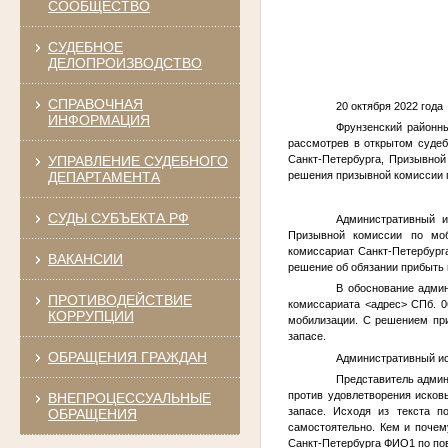
СООБЩЕСТВО
СУДЕБНОЕ
ДЕЛОПРОИЗВОДСТВО
СПРАВОЧНАЯ
20 октября 2
ИНФОРМАЦИЯ
Фрунзенский районны
рассмотрев в открытом суде
УПРАВЛЕНИЕ СУДЕБНОГО
Санкт-Петербурга, Призывно
ДЕПАРТАМЕНТА
решения призывной комиссии 
СУДЫ СУБЪЕКТА РФ
Административный и
Призывной комиссии по моб
комиссариат Санкт-Петербург
ВАКАНСИИ
решение об обязании прибыть 
В обоснование админ
ПРОТИВОДЕЙСТВИЕ
комиссариата
<адрес>
СПб. 0
КОРРУПЦИИ
мобилизации. С решением при
запасе.
ОБРАЩЕНИЯ ГРАЖДАН
Административный ис
Представитель админ
против удовлетворения исков
ВНЕПРОЦЕССУАЛЬНЫЕ
запасе. Исходя из текста п
ОБРАЩЕНИЯ
самостоятельно. Кем и почем
Санкт-Петербурга
ФИО1
по по